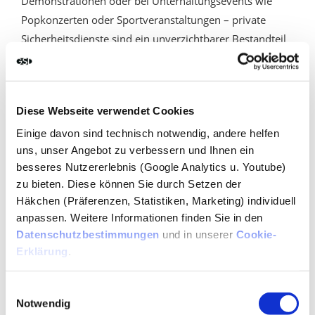
Demonstrationen oder bei Unterhaltungsevents wie
Popkonzerten oder Sportveranstaltungen – private
Sicherheitsdienste sind ein unverzichtbarer Bestandteil
jedes umfassenden Sicherheitskonzeptes geworden.
Veranstalter, aber auch Gemeinden und Städte greifen
auf Security Unternehmen zurück, wenn es darum geht,
Diese Webseite verwendet Cookies
Ordnung und Sicherheit im öffentlichen Raum zu
gewährleisten, z. B. an U-Bahn-Stationen, in Parks, an
Einige davon sind technisch notwendig, andere helfen
uns, unser Angebot zu verbessern und Ihnen ein
Badeseen oder auf anderen großen Freizeitgeländen.
besseres Nutzererlebnis (Google Analytics u. Youtube)
Auch
Sicherheitsdienste Landshut
haben in der
zu bieten. Diese können Sie durch Setzen der
Vergangenheit immer wieder ihre Zuverlässigkeit bei
Häkchen (Präferenzen, Statistiken, Marketing) individuell
solchen Einsätzen bewiesen. Natürlich gehören zum
anpassen. Weitere Informationen finden Sie in den
Aufgabengebiet der Sicherheitsfirma München auch die
Datenschutzbestimmungen
und in unserer
Cookie-
klassischen Bereiche wie Werkschutz, Wachschutz und
Erklärung
.
Personenschutz. Private Sicherheitsdienste bieten
Hundestreifen, Brandschutz sowie Überwachung und
Einwilligungsauswahl
Notwendig
Aufschaltung von Alarmanlagen an. Aber