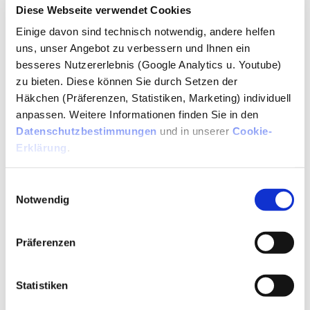
Diese Webseite verwendet Cookies
Der
Verdächtige ist ein 48-jähriger Mann
. Nach
Einige davon sind technisch notwendig, andere helfen
polizeilichen Maßnahmen und einer angeordneten
uns, unser Angebot zu verbessern und Ihnen ein
Blutentnahme wurde er der Haftanstalt des
besseres Nutzererlebnis (Google Analytics u. Youtube)
Polizeipräsidiums München übergeben. Ein
zu bieten. Diese können Sie durch Setzen der
Ermittlungsrichter hat inzwischen Haftbefehl erlassen,
Häkchen (Präferenzen, Statistiken, Marketing) individuell
so die Polizei. Bei dem Brand wurde niemand verletzt,
anpassen. Weitere Informationen finden Sie in den
jedoch beläuft sich der Sachschaden auf mehrere
Datenschutzbestimmungen
und in unserer
Cookie-
Erklärung
.
tausend Euro.
Einwilligungsauswahl
Verkäufer verlangen einen Sicherheitsdienst
Notwendig
Laut dem "Münchner Merkur" gehört einer der
betroffenen Stände der "Saftbar" des Ehepaars Mabrouk
Präferenzen
Yahyaoui und Michaela Schmidt. Der andere betroffene
Verkaufsstand gehört einem ungarischen
Statistiken
Paprikaverkäufer.