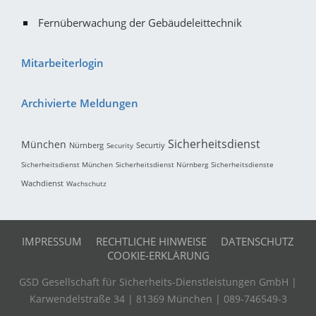
Fernüberwachung der Gebäudeleittechnik
Mitarbeiterlogin
Archivierte Meldungen
Sicherheitsdienst
München
Nürnberg
Securtiy
Security
Sicherheitsdienst München
Sicherheitsdienst Nürnberg
Sicherheitsdienste
Wachdienst
Wachschutz
IMPRESSUM
RECHTLICHE HINWEISE
DATENSCHUTZ
COOKIE-ERKLÄRUNG
GSD Gesellschaft für Sicherheits-Dienstleistungen GmbH |
Karwendelstraße 34 | 81369 München | 089-746549-3