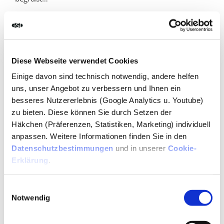
Auch in Hamburg, das in den letzten Jahren unrühmlich
von sich reden gemacht hatte, was Ausschreitungen in
der Nacht zum 1. Mai anging, verlief in diesem Jahr alles
Diese Webseite verwendet Cookies
recht ruhig. Tatsache ist allerdings, dass auch beim
Einige davon sind technisch notwendig, andere helfen
Partymachen nicht auf den Einsatz privater
uns, unser Angebot zu verbessern und Ihnen ein
Sicherheitsdienste verzichtet werden kann, und das galt
besseres Nutzererlebnis (Google Analytics u. Youtube)
in diesem Jahr nicht nur für Berlin, sondern für viele
zu bieten. Diese können Sie durch Setzen der
Großstädte, aber auch kleinere Kommunen in
Häkchen (Präferenzen, Statistiken, Marketing) individuell
Deutschland. So berichteten die Tageszeitungen
anpassen. Weitere Informationen finden Sie in den
landesweit von friedlichen Mainächten, nicht zuletzt
Datenschutzbestimmungen
und in unserer
Cookie-
dank
privater Security Unternehmen
und deren guter
Erklärung
.
Zusammenarbeit mit den Polizeikräften vor Ort. Ein
gutes Signal für die Zukunft!
Einwilligungsauswahl
Notwendig