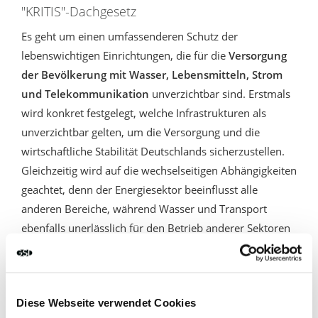
"KRITIS"-Dachgesetz
Es geht um einen umfassenderen Schutz der
lebenswichtigen Einrichtungen, die für die
Versorgung
der Bevölkerung mit Wasser, Lebensmitteln, Strom
und Telekommunikation
unverzichtbar sind. Erstmals
wird konkret festgelegt, welche Infrastrukturen als
unverzichtbar gelten, um die Versorgung und die
wirtschaftliche Stabilität Deutschlands sicherzustellen.
Gleichzeitig wird auf die wechselseitigen Abhängigkeiten
geachtet, denn der Energiesektor beeinflusst alle
anderen Bereiche, während Wasser und Transport
ebenfalls unerlässlich für den Betrieb anderer Sektoren
sind.
Das sogenannte „Kritis-Dachgesetz“ bringt erstmals eine
Diese Webseite verwendet Cookies
bundesweite und sektorenübergreifende Regelung für