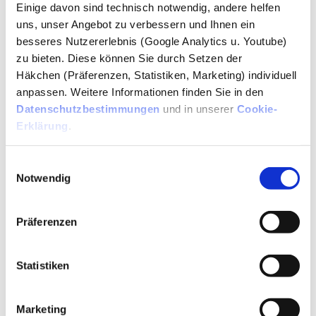
den physischen Schutz kritischer Infrastrukturen. Dazu
Einige davon sind technisch notwendig, andere helfen
zählen die Strom- und Wasserversorgung, die
uns, unser Angebot zu verbessern und Ihnen ein
besseres Nutzererlebnis (Google Analytics u. Youtube)
Nahrungsmittelversorgung
, Telekommunikation und
zu bieten. Diese können Sie durch Setzen der
der
Zahlungsverkehr
. Das Gesetz legt fest, welche
Häkchen (Präferenzen, Statistiken, Marketing) individuell
Einrichtungen essenziell sind, um die Bevölkerung zu
anpassen. Weitere Informationen finden Sie in den
versorgen und die wirtschaftliche Funktion
Datenschutzbestimmungen
und in unserer
Cookie-
aufrechtzuerhalten.
Erklärung
.
Mindeststandards kritischer Infrastrukturen
Einwilligungsauswahl
Notwendig
„Für Betreiber kritischer Infrastrukturen setzen wir
Mindeststandards zum Schutz“, erläuterte Faeser weiter.
Mögliche Maßnahmen umfassen Notfallteams,
Präferenzen
Schulungen, verstärkten
Objektschutz
,
Notfallkommunikationsmittel,
Notstromversorgung
Statistiken
und Maßnahmen zur Gewährleistung der
Ausfallsicherheit. „Jedes erdenkliche Risiko muss
Marketing