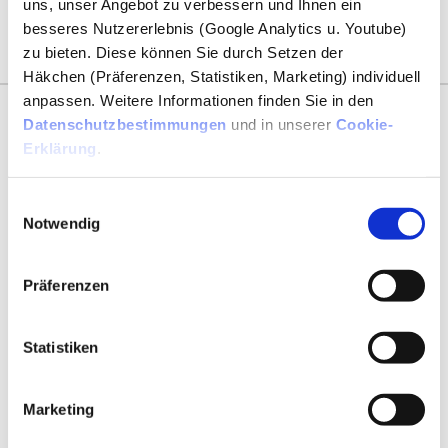
uns, unser Angebot zu verbessern und Ihnen ein
Kontaktformular
Anrufen
besseres Nutzererlebnis (Google Analytics u. Youtube)
zu bieten. Diese können Sie durch Setzen der
Häkchen (Präferenzen, Statistiken, Marketing) individuell
anpassen. Weitere Informationen finden Sie in den
Sicherheitsdienstleistungen
Datenschutzbestimmungen
und in unserer
Cookie-
Erklärung
.
Einwilligungsauswahl
GSD Informationen
bitte auf die Grafik
Notwendig
klicken ...
Präferenzen
Objektschutz und Werkschutz
Empfangs- und Pfortendienst
Statistiken
Revierkontrolle / Alarmverfolgung
Marketing
Bewaffnete Sicherheitsdienstleistungen