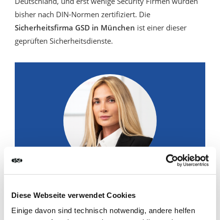
Deutschland, und erst wenige Security Firmen wurden
bisher nach DIN-Normen zertifiziert. Die
Sicherheitsfirma GSD in München
ist einer dieser
geprüften Sicherheitsdienste.
Sie fühlen sich unsicher? Wir
verschaffen Ihnen Sicherheit!
Diese Webseite verwendet Cookies
Einige davon sind technisch notwendig, andere helfen